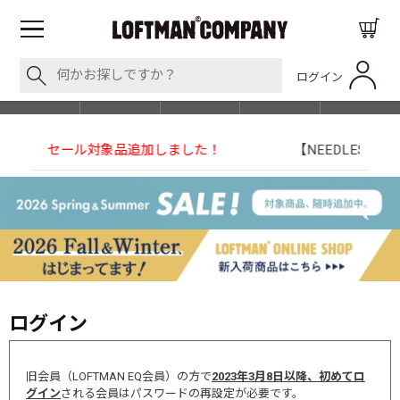
ログイン
BLOG
ITEM
BRAND
EVENT
SHOP LIST
！
【NEEDLESの別注】50周年 H.D. Track Pant
ログイン
旧会員（LOFTMAN EQ会員）の方で
2023年3月8日以降、初めてロ
グイン
される会員はパスワードの再設定が必要です。