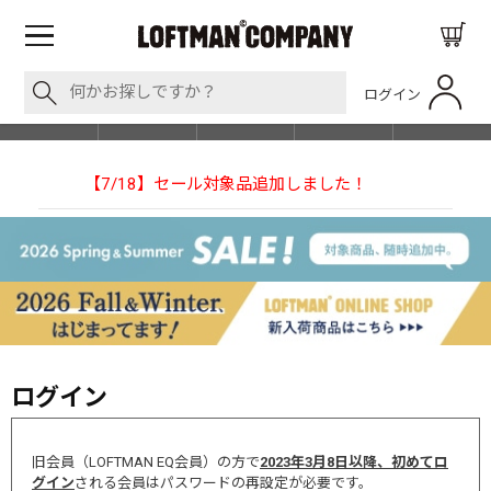
ログイン
BLOG
ITEM
BRAND
EVENT
SHOP LIST
た！
【NEEDLESの別注】50周年 H.D. Track Pant
ログイン
旧会員（LOFTMAN EQ会員）の方で
2023年3月8日以降、初めてロ
グイン
される会員はパスワードの再設定が必要です。