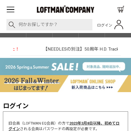
ログイン
BLOG
ITEM
BRAND
EVENT
SHOP LIST
【NEEDLESの別注】50周年 H.D. Track Pant
ログイン
旧会員（LOFTMAN EQ会員）の方で
2023年3月8日以降、初めてロ
グイン
される会員はパスワードの再設定が必要です。