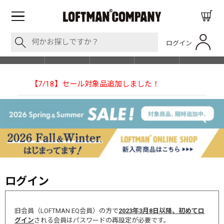
ログイン
BLOG
ITEM
BRAND
EVENT
SHOP LIST
た！
【NEEDLESの別注】50周年 H.D. Track Pant
ログイン
旧会員（LOFTMAN EQ会員）の方で
2023年3月8日以降、初めてロ
グイン
される会員はパスワードの再設定が必要です。