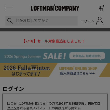
ログイン
BLOG
ITEM
BRAND
EVENT
SHOP LIST
した！
【NEEDLESの別注】50周年 H.D. Track Pant
ログイン
旧会員（LOFTMAN EQ会員）の方で
2023年3月8日以降、初めてロ
グイン
される会員はパスワードの再設定が必要です。