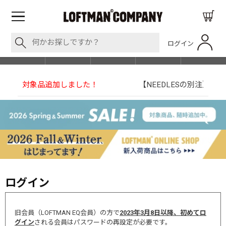
ログイン
BLOG
ITEM
BRAND
EVENT
SHOP LIST
【NEEDLESの別注】50周年 H.D. Track Pant
ログイン
旧会員（LOFTMAN EQ会員）の方で
2023年3月8日以降、初めてロ
グイン
される会員はパスワードの再設定が必要です。