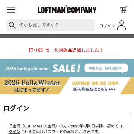
ログイン
BLOG
ITEM
BRAND
EVENT
SHOP LIST
した！
【NEEDLESの別注】50周年 H.D. Track Pant
ログイン
旧会員（LOFTMAN EQ会員）の方で
2023年3月8日以降、初めてロ
グイン
される会員はパスワードの再設定が必要です。