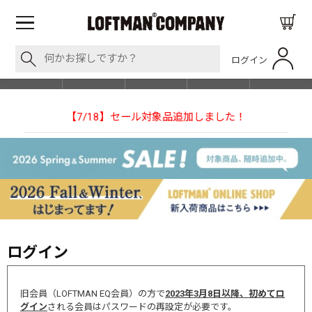
ログイン
BLOG
ITEM
BRAND
EVENT
SHOP LIST
しました！
【NEEDLESの別注】50周年 H.D. Track Pant
ログイン
旧会員（LOFTMAN EQ会員）の方で
2023年3月8日以降、初めてロ
グイン
される会員はパスワードの再設定が必要です。