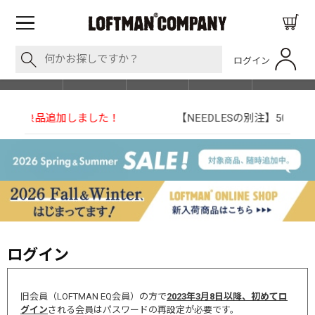
ログイン
BLOG
ITEM
BRAND
EVENT
SHOP LIST
【NEEDLESの別注】50周年 H.D. Track Pant
ログイン
旧会員（LOFTMAN EQ会員）の方で
2023年3月8日以降、初めてロ
グイン
される会員はパスワードの再設定が必要です。